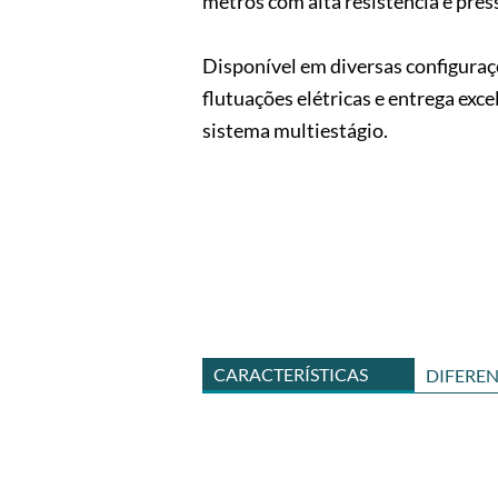
metros com alta resistência e pres
Disponível em diversas configuraç
flutuações elétricas e entrega ex
sistema multiestágio.
CARACTERÍSTICAS
DIFEREN