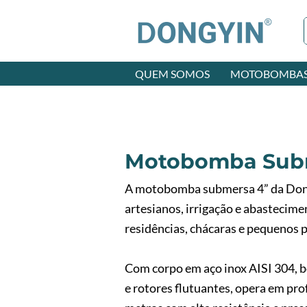
QUEM SOMOS
MOTOBOMBA
Motobomba Sub
A motobomba submersa 4” da Dong
artesianos, irrigação e abastecim
residências, chácaras e pequenos p
Com corpo em aço inox AISI 304, b
e rotores flutuantes, opera em pr