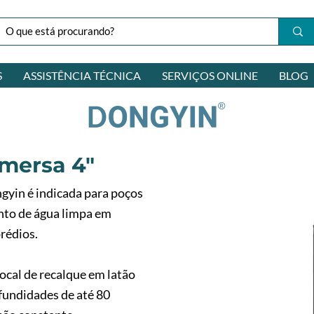
S
ASSISTÊNCIA TÉCNICA
SERVIÇOS ONLINE
BLOG
mersa 4"
yin é indicada para poços
ento de água limpa em
rédios.
ocal de recalque em latão
ofundidades de até 80