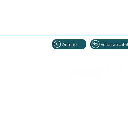
Anterior
Voltar ao catá
FALE CONOSCO
Av. Gov. Adolfo Konder, Nº 705 - Cid
Itajaí - SC - CEP 88308-004
(47) 3515-0880
(47) 9761-7160